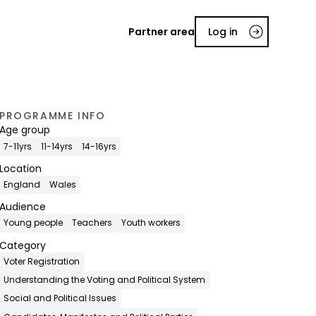
Partner area
Log in
PROGRAMME INFO
Age group
7-11yrs
11-14yrs
14-16yrs
Location
England
Wales
Audience
Young people
Teachers
Youth workers
Category
Voter Registration
Understanding the Voting and Political System
Social and Political Issues