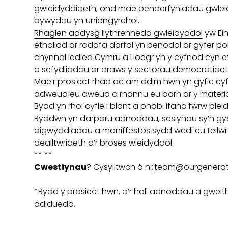
gwleidyddiaeth, ond mae penderfyniadau gwleid
bywydau yn uniongyrchol.
Rhaglen addysg llythrennedd gwleidyddol
yw Ein
etholiad ar raddfa dorfol yn benodol ar gyfer pob
chynnal ledled Cymru a Lloegr yn y cyfnod cyn et
o sefydliadau ar draws y sectorau democratiae
Mae’r prosiect rhad ac am ddim hwn yn gyfle cyff
ddweud eu dweud a rhannu eu barn ar y materio
Bydd yn rhoi cyfle i blant a phobl ifanc fwrw ple
Byddwn yn darparu adnoddau, sesiynau sy’n gysyl
digwyddiadau a maniffestos sydd wedi eu teilwra a
dealltwriaeth o’r broses wleidyddol.
** **
Cwestiynau
? Cysylltwch â ni:
team@ourgenerati
*Bydd y prosiect hwn, a’r holl adnoddau a gwe
ddiduedd.