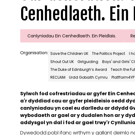
Cenhedlaeth. Ein 
Canlyniadau Ein Cenhedlaeth. Ein Pleidlais.
Re
Organisation:
Save the Children UK
The Politics Project
I h
Shout Out UK
Girlguiding
Boys' and Girls' 
The Duke of Edinburgh’s Award
Teach the Fu
RECLAIM
Urdd Gobaith Cymru
Platfform4YP
Sylwch fod cofrestriadau ar gyfer Ein Cenhedl
a'r dyddiad cau ar gyfer pleidleisio oedd dy
canlyniadau yn cael eu darlledu ar ddydd G
wybodaeth ar gael ar y dudalen hon ar y d
addysgol yn dal i fod ar gael trwy'r Cynlluni
Dywedodd pobl ifanc wrthym y gallant deimlo n