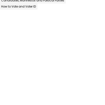
Candidates, Manifestos and Political Parties
How to Vote and Voter ID