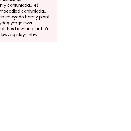
 y canlyniadau 4)
yhoeddiad canlyniadau
’n chwyddo barn y plant
 gydag ymgeiswyr
riol dros hawliau plant a’r
n bwysig iddyn nhw