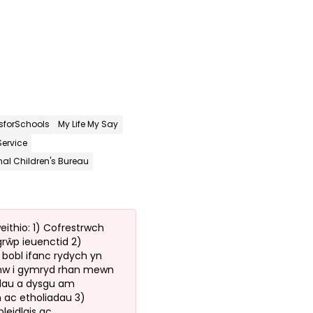
sforSchools
My Life My Say
ervice
nal Children's Bureau
ithio: 1) Cofrestrwch
/grŵp ieuenctid 2)
bobl ifanc rydych yn
nhw i gymryd rhan mewn
dau a dysgu am
 ac etholiadau 3)
leidlais ac