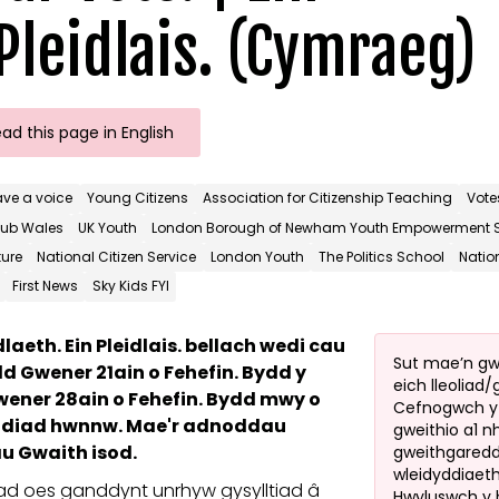
Pleidlais. (Cymraeg)
ad this page in English
ave a voice
Young Citizens
Association for Citizenship Teaching
Vote
Club Wales
UK Youth
London Borough of Newham Youth Empowerment S
ture
National Citizen Service
London Youth
The Politics School
Natio
First News
Sky Kids FYI
aeth. Ein Pleidlais. bellach wedi cau
Sut mae’n gwe
dd Gwener 21ain o Fehefin. Bydd y
eich lleoliad
wener 28ain o Fehefin. Bydd mwy o
Cefnogwch y 
yddiad hwnnw. Mae'r adnoddau
gweithio a1 
au Gwaith isod.
gweithgared
wleidyddiaeth
ad oes ganddynt unrhyw gysylltiad â
Hwyluswch y b