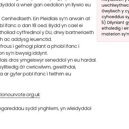
yddol a wneir gan oedolion yn llywio eu
uwchlwythwch
Gwyliwch y c
cyhoeddus sy
 Cenhedlaeth. Ein Pleidlais sy’n arwain at
5) Dilyniant
l ifanc o dan 18 oed. Bydd yn cael ei
etholedig i ei
holiad cyffredinol y DU, drwy bartneriaeth
materion sy’
th ac addysg ieuenctid.
rous i gefnogi plant a phobl ifanc i
n sy’n bwysig iddynt.
idlais dros ymgeiswyr seneddol yn eu hardal.
ltiedig â’r cwricwlwm, gweithdai,
r gyfer pobl ifanc i feithrin eu
onourvote.org.uk
ithgareddau sydd ynghlwm, yn wleidyddol