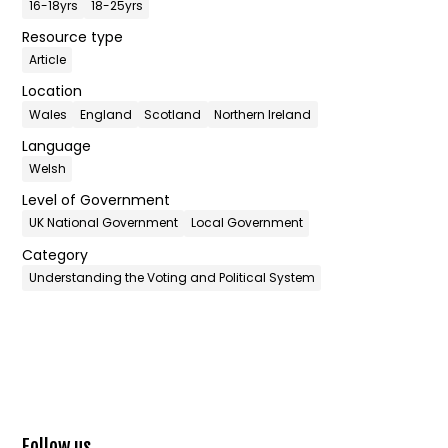
16-18yrs
18-25yrs
Resource type
Article
Location
Wales
England
Scotland
Northern Ireland
Language
Welsh
Level of Government
UK National Government
Local Government
Category
Understanding the Voting and Political System
Follow us