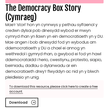
The Democracy Box Story
(Cymraeg)
Mae’r ‘stori’ hon yn cynnwys y pethau sylfaenol y
credwn dylsai pob dinesydd wybod er mwyn
cymryd rhan yn llawn yn ein democratiaeth yn y DU.
Mae angen i bob dinesydd fod yn wybodus am
ddemocratiaeth y DU a chael ei annog yn
weithredol i gymryd rhan, a gwybod ei fod yn hawl
ddemocrataidd i herio, cwestiynu, protestio, siapio,
beirniadu, dadlau a dylanwadu ar ein
democratiaeth drwy’r flwyddyn ac nid yn y blwch
pleidleisio yn unig.
To download this resource, please click here to create a free
account.
Download